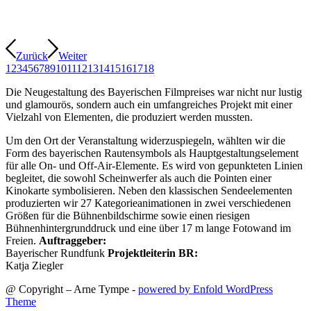
Zurück
Weiter
1
2
3
4
5
6
7
8
9
10
11
12
13
14
15
16
17
18
Die Neugestaltung des Bayerischen Filmpreises war nicht nur lustig
und glamourös, sondern auch ein umfangreiches Projekt mit einer
Vielzahl von Elementen, die produziert werden mussten.
Um den Ort der Veranstaltung widerzuspiegeln, wählten wir die
Form des bayerischen Rautensymbols als Hauptgestaltungselement
für alle On- und Off-Air-Elemente. Es wird von gepunkteten Linien
begleitet, die sowohl Scheinwerfer als auch die Pointen einer
Kinokarte symbolisieren. Neben den klassischen Sendeelementen
produzierten wir 27 Kategorieanimationen in zwei verschiedenen
Größen für die Bühnenbildschirme sowie einen riesigen
Bühnenhintergrunddruck und eine über 17 m lange Fotowand im
Freien.
Auftraggeber:
Bayerischer Rundfunk
Projektleiterin BR:
Katja Ziegler
@ Copyright – Arne Tympe -
powered by Enfold WordPress
Theme