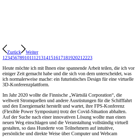
Zurück
Weiter
1
2
3
4
5
6
7
8
9
10
11
12
13
14
15
16
17
18
19
20
21
22
23
Heute möchte ich mit Ihnen eine spannende Arbeit teilen, die ich vor
einiger Zeit gemacht habe und die sich von dem unterscheidet, was
ich normalerweise mache: ein futuristisches Design für eine virtuelle
3D-Konferenzplattform.
Im Jahr 2020 wollte die Finnische „Wärtsilä Corporation“, die
weltweit Stromquellen und andere Ausrüstungen für die Schifffahrt
und den Energiemarkt herstellt und wartet, ihre FPS-Konferenz
(Flexible Power Symposium) trotz der Covid-Situation abhalten.
Auf der Suche nach einer innovativen Lösung wollte man einen
neuen Weg einschlagen und die Veranstaltung vollständig virtuell
gestalten, so dass Hunderte von Teilnehmern auf intuitive,
persönliche und direkte Weise über Computer und Webcam